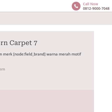
Call Now
0812-9000-7048
rn Carpet 7
n merk [node:field_brand] warna merah motif
ern