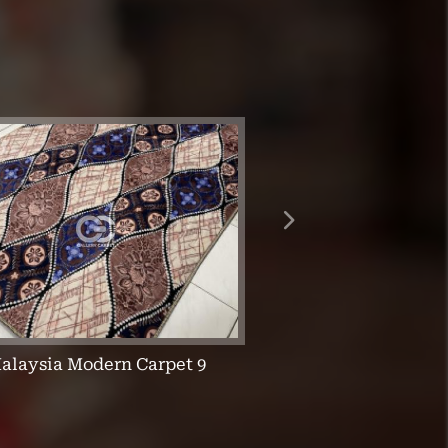
alaysia Modern Carpet 9
Malaysia Modern