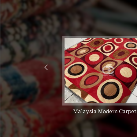
hkota Merah 05211A
Malaysia Modern Carpet
Majesty