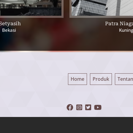
Setyasih
Patra Niag
, Bekasi
Kuning
Home
Produk
Tenta
Main
navigation
© Copyright 2026 - Gallery Carpet