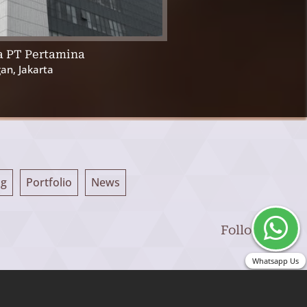
a PT Pertamina
RSUD Dr. 
an, Jakarta
ng
Portfolio
News
Follow Us
Whatsapp Us