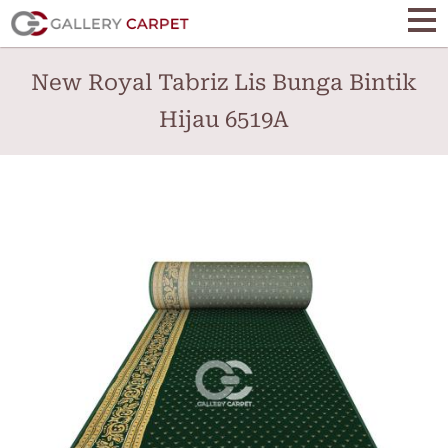
Skip
to
main
New Royal Tabriz Lis Bunga Bintik
content
Hijau 6519A