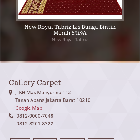
rah
New Royal Tabriz Lis Bunga Bintik
Ne
Merah 6519A
New Royal Tabriz
Gallery Carpet
Jl KH Mas Manyur no 112
Tanah Abang Jakarta Barat 10210
Google Map
0812-9000-7048
0812-8201-8322