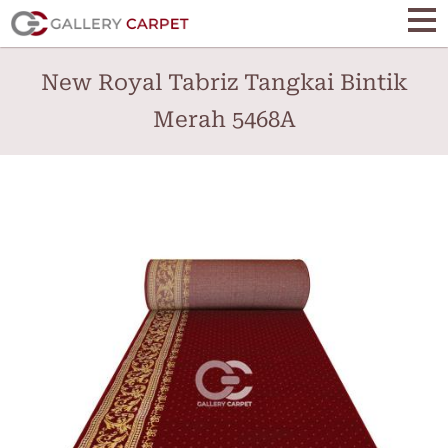
Skip
to
main
New Royal Tabriz Tangkai Bintik
content
Merah 5468A