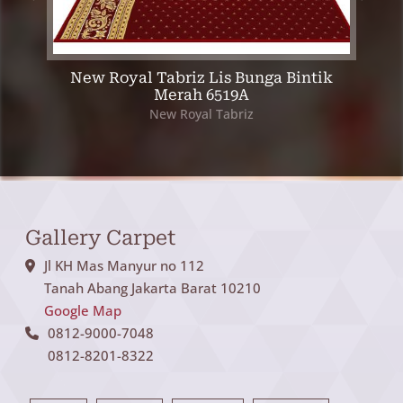
New Royal Tabriz Lis Bunga Bintik
Ne
Merah 6519A
New Royal Tabriz
Gallery Carpet
Jl KH Mas Manyur no 112
Tanah Abang Jakarta Barat 10210
Google Map
0812-9000-7048
0812-8201-8322