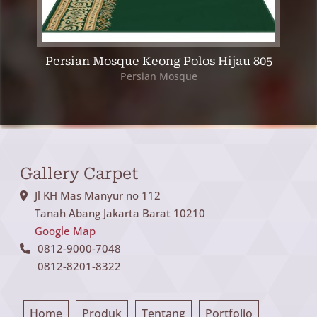
au
Persian Mosque Keong Polos Hijau 805
Persian Mosque
Gallery Carpet
Jl KH Mas Manyur no 112
Tanah Abang Jakarta Barat 10210
Google Map
0812-9000-7048
0812-8201-8322
Home
Produk
Tentang
Portfolio