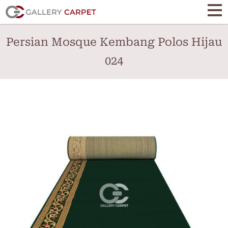
Skip
to
main
Persian Mosque Kembang Polos Hijau
content
024